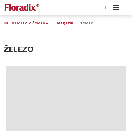
Rozbale
Vyhledáván
menu
Salus Floradix Železo+
Magazín
železo
ŽELEZO