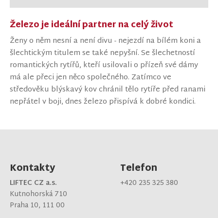
Železo je ideální partner na celý život
Ženy o něm nesní a není divu - nejezdí na bílém koni a
šlechtickým titulem se také nepyšní. Se šlechetností
romantických rytířů, kteří usilovali o přízeň své dámy
má ale přeci jen něco společného. Zatímco ve
středověku blýskavý kov chránil tělo rytíře před ranami
nepřátel v boji, dnes železo přispívá k dobré kondici.
Kontakty
Telefon
LIFTEC CZ a.s.
+420 235 325 380
Kutnohorská 710
Praha 10, 111 00