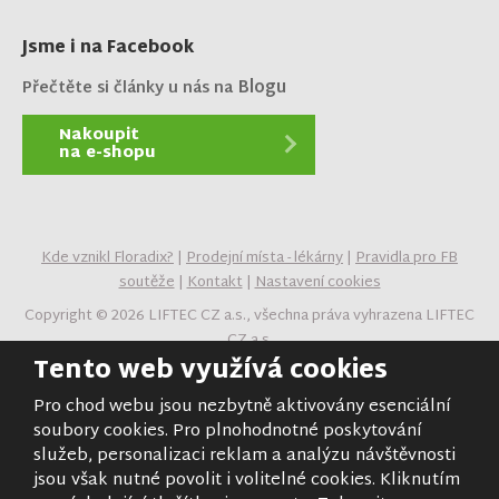
Jsme i na Facebook
Blogu
Přečtěte si články u nás na
Nakoupit
na e-shopu
Kde vznikl Floradix?
|
Prodejní místa - lékárny
|
Pravidla pro FB
soutěže
|
Kontakt
|
Nastavení cookies
Copyright © 2026 LIFTEC CZ a.s., všechna práva vyhrazena LIFTEC
CZ a.s.
Tento web využívá cookies
Obsah stránek je majetkem provozovatele. Kopírování,
zveřejňování textů či fotografií je povoleno pouze s jeho
Pro chod webu jsou nezbytně aktivovány esenciální
souhlasem.
soubory cookies. Pro plnohodnotné poskytování
služeb, personalizaci reklam a analýzu návštěvnosti
jsou však nutné povolit i volitelné cookies. Kliknutím