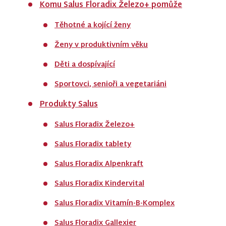
Komu Salus Floradix Železo+ pomůže
Těhotné a kojící ženy
Ženy v produktivním věku
Děti a dospívající
Sportovci, senioři a vegetariáni
Produkty Salus
Salus Floradix Železo+
Salus Floradix tablety
Salus Floradix Alpenkraft
Salus Floradix Kindervital
Salus Floradix Vitamín-B-Komplex
Salus Floradix Gallexier