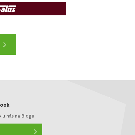
book
Blogu
y u nás na