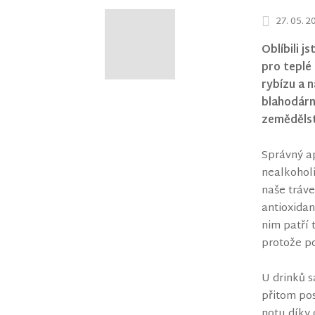
27. 05. 2
Oblíbili 
pro teplé
rybízu a n
blahodárn
zemědělst
Správný ap
nealkoholi
naše tráve
antioxidan
nim patří 
protože po
U drinků s
přitom pos
notu díky 