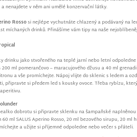
 a nenajdete v něm ani umělé konzervační látky.
erino Rosso
si nejlépe vychutnáte chlazený a podávaný na led
st míchaných drinků. Přinášíme vám tipy na naše nejoblíbeněj
ropical
y drinku jako stvořeného na teplé jarní nebo letní odpoledne
s 200 ml pomerančovo – maracujového džusu a 40 ml grenadiny
itronu a vše promíchejte. Nápoj vlijte do sklenic s ledem a o
i, připravte si předem led s kousky ovoce. Třeba rybízu, kter
aperitivu.
olunder
ealko dobrotu si připravte sklenku na šampaňské naplněnou 
60 ml SALUS Aperino Rosso, 20 ml bezového sirupu, 20 ml hro
íchejte a užijte si příjemné odpoledne nebo večer s přáteli.