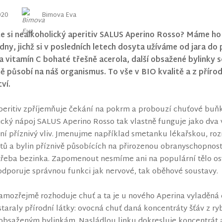
020
Bimova Eva
jste si nealkoholický aperitiv SALUS Aperino Rosso? Máme ho
 dny, jichž si v posledních letech dosyta užíváme od jara 
a vitamín C bohaté třešně acerola, další obsažené bylinky s
ě působí na náš organismus. To vše v BIO kvalitě a z příro
ví.
eritiv zpříjemňuje čekání na pokrm a probouzí chuťové buňky,
cký nápoj SALUS Aperino Rosso tak vlastně funguje jako dva
ní příznivý vliv. Jmenujme například smetanku lékařskou, rozm
tů a bylin příznivě působících na přirozenou obranyschopnost
třeba bezinka. Zapomenout nesmíme ani na populární tělo osv
dporuje správnou funkci jak nervové, tak oběhové soustavy.
amozřejmě rozhoduje chuť a ta je u nového Aperina vyladěná d
taraly přírodní látky: ovocná chuť daná koncentráty šťáv z ry
obsaženým bylinkám. Nasládlou linku dokresluje koncentrát a