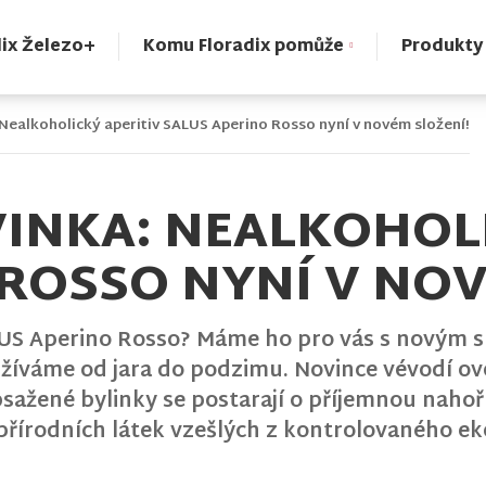
dix Železo+
Komu Floradix pomůže
Produkty
: Nealkoholický aperitiv SALUS Aperino Rosso nyní v novém složení!
VINKA: NEALKOHOL
ROSSO NYNÍ V NOV
SALUS Aperino Rosso? Máme ho pro vás s novým s
a užíváme od jara do podzimu. Novince vévodí 
obsažené bylinky se postarají o příjemnou naho
z přírodních látek vzešlých z kontrolovaného e