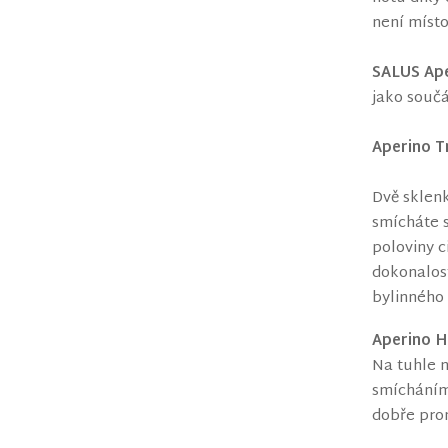
není místo
SALUS Ap
jako součá
Aperino T
Dvě sklenk
smícháte 
poloviny c
dokonalost
bylinného 
Aperino H
Na tuhle n
smícháním 
dobře prom