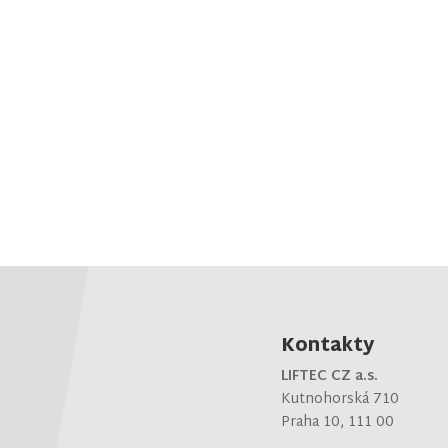
Kontakty
LIFTEC CZ a.s.
Kutnohorská 710
Praha 10, 111 00