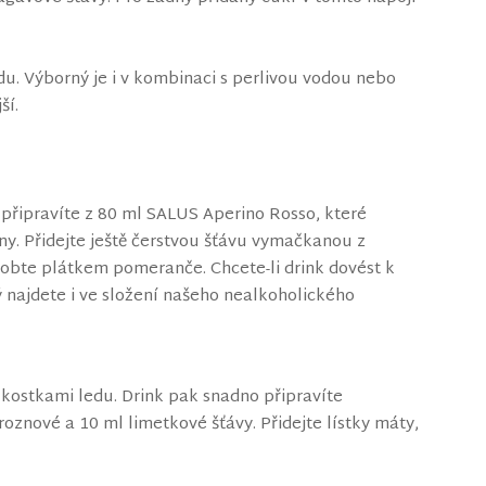
u. Výborný je i v kombinaci s perlivou vodou nebo
ší.
 připravíte z 80 ml SALUS Aperino Rosso, které
. Přidejte ještě čerstvou šťávu vymačkanou z
zdobte plátkem pomeranče. Chcete-li drink dovést k
ý najdete i ve složení našeho nealkoholického
kostkami ledu. Drink pak snadno připravíte
znové a 10 ml limetkové šťávy. Přidejte lístky máty,