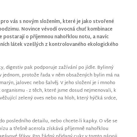
 pro vás s novým složením, které je jako stvořené
do podzimu. Novince vévodí ovocná chuť kombinace
e postarají o příjemnou nahořklou notu, a navíc
dních látek vzešlých z kontrolovaného ekologického
 digestiv pak podporuje zažívání po jídle. Bylinný
 v jednom, protože řada v něm obsažených bylin má na
arýn, jalovec nebo šalvěj. V jeho složení je i mnoho
 organismu - z těch, které jsme dosud nejmenovali, k
ěžující zelený oves nebo na hloh, který hýčká srdce,
o posledního detailu, nebo chcete-li kapky. O vše se
bízu a třešně acerola získává příjemně nahořklou
gávové šťávy. Pro žádný přidaný cukr v tomto nápoji