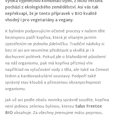
vyniká výjimečnou kombinací bylin, z nichž většina
pochází z ekologického zemědělství. Asi vás tak
nepřekvapí, že je tento přípravek v BIO kvalitě
vhodný i pro vegetariány a vegany.
K bylinám podporujícím očistné procesy v našem těle
bezesporu patří kopřiva, která je vítaným jarním
zpestřením ne jednoho jídelníčku. Tradiční nádivky si
bez ní asi ani neumíme představit a skvělá je i k
dochucení polévek. Pokud jde o blahodárné působení
na náš organismu, pak má kopřiva příznivý vliv
například na vylučování vody z těla, ale také na činnost
ledvin a kardiovaskulární soustavy. Podpoří také
správný stav kloubů a přirozenou obranyschopnost
organismu.
Jak už asi podle obalu novinky správně soudíte, kopřiva
není jedinou zelenou bylinou, kterou
Salus Freetox
BIO
obsahuje. Za všechny jmenujme mátu peprnou,