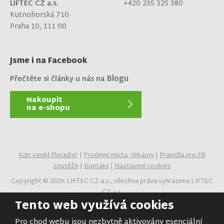
LIFTEC CZ a.s.
+420 235 325 380
Kutnohorská 710
Praha 10, 111 00
Jsme i na Facebook
Blogu
Přečtěte si články u nás na
Nakoupit
na e-shopu
Kde vznikl Floradix?
|
Prodejní místa - lékárny
|
Pravidla pro FB
soutěže
|
Kontakt
|
Nastavení cookies
Copyright © 2026 LIFTEC CZ a.s., všechna práva vyhrazena LIFTEC
CZ a.s.
Tento web využívá cookies
Obsah stránek je majetkem provozovatele. Kopírování,
zveřejňování textů či fotografií je povoleno pouze s jeho
Pro chod webu jsou nezbytně aktivovány esenciální