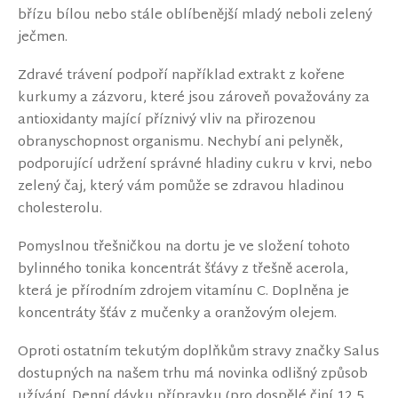
břízu bílou nebo stále oblíbenější mladý neboli zelený
ječmen.
Zdravé trávení podpoří například extrakt z kořene
kurkumy a zázvoru, které jsou zároveň považovány za
antioxidanty mající příznivý vliv na přirozenou
obranyschopnost organismu. Nechybí ani pelyněk,
podporující udržení správné hladiny cukru v krvi, nebo
zelený čaj, který vám pomůže se zdravou hladinou
cholesterolu.
Pomyslnou třešničkou na dortu je ve složení tohoto
bylinného tonika koncentrát šťávy z třešně acerola,
která je přírodním zdrojem vitamínu C. Doplněna je
koncentráty šťáv z mučenky a oranžovým olejem.
Oproti ostatním tekutým doplňkům stravy značky Salus
dostupných na našem trhu má novinka odlišný způsob
užívání. Denní dávku přípravku (pro dospělé činí 12,5