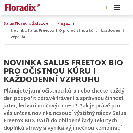
Rozbale
Vyhledáván
menu
Salus Floradix Železo+
Magazín
Novinka Salus Freetox BIO pro očistnou kúru i každodenní
vzpruhu
NOVINKA SALUS FREETOX BIO
PRO OČISTNOU KÚRU I
KAŽDODENNÍ VZPRUHU
Plánujete jarní očistnou kúru nebo chcete každý
den podpořit zdravé trávení a správnou činnost
jater, ledvin i močových cest? Pak je právě pro
vás určena novinka nesoucí výstižný název Salus
Freetox BIO. Patří do oblíbené řady tekutých
doplňků stravy a vyniká výjimečnou kombinací