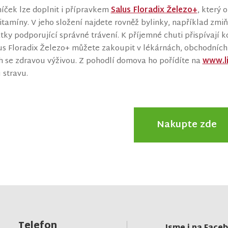
lníček lze doplnit i přípravkem
Salus Floradix Železo+
, který 
tamíny. V jeho složení najdete rovněž bylinky, například zmiň
átky podporující správné trávení. K příjemné chuti přispívaj
us Floradix Železo+ můžete zakoupit v lékárnách, obchodníc
 se zdravou výživou. Z pohodlí domova ho pořídíte na
www.li
 stravu.
Nakupte zde
Telefon