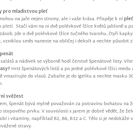
y pro mladistvou pleť
ohou na jaře nejen stromy, ale i vaše krása. Přispěje k ní
ple
ou pletí. Stačí vám na ni dvě polévkové lžíce květů jabloně a p
ásob. Jde o dvě polévkové lžíce tučného tvarohu, čtyři kapky
, vzniklou směs naneste na obličej i dekolt a nechte působit 
špenát
 salátů a nádivek se výborně hodí čerstvé špenátové listy. Víte 
lasy?
Hrst špenátových listů a po jedné polévkové lžíci medu 
 vmasírujte do vlasů. Zabalte je do igelitu a nechte masku 3
.
rní svěžest
m, špenát bývá mylně považován za potravinu bohatou na žel
o stopového prvku. V souvislosti s jarem je dobré vědět, že ž
obí i vitamíny, například B2, B6, B12 a C. Tělo si je nedokáže 
yvážené stravy.