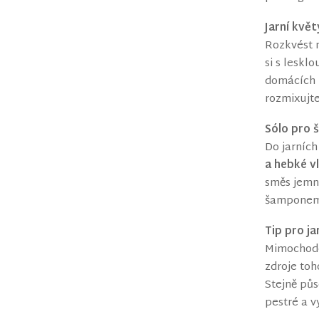
Jarní květ
Rozkvést m
si s leskl
domácích z
rozmixujte
Sólo pro 
Do jarních
a hebké v
směs jemně
šamponem
Tip pro ja
Mimochode
zdroje toh
Stejně půs
pestré a v