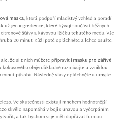
ťová maska
, která podpoří mladistvý vzhled a poradí
ak už jen ingredience, které bývají součástí běžných
 citronové šťávy a kávovou lžičku tekutého medu. Vše
zhruba 20 minut. Kůži poté opláchněte a lehce osušte.
ale, že si z nich můžete připravit i
masku pro zářivé
a kokosového oleje důkladně rozmixujte a vzniklou
0 minut působit. Následně vlasy opláchněte a umyjte
ezo. Ve skutečnosti existují mnohem hodnotnější
elezo skvěle napomáhá v boji s únavou a vyčerpáním.
vytvořit, a tak bychom si je měli dopřávat formou