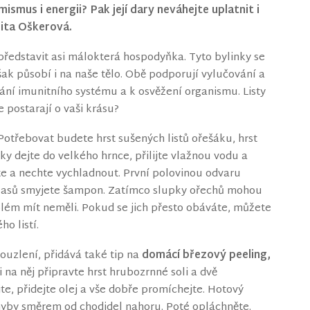
ismus i energii? Pak její dary neváhejte uplatnit i
Dita Oškerová.
í představit asi málokterá hospodyňka. Tyto bylinky se
však působí i na naše tělo. Obě podporují vylučování a
ání imunitního systému a k osvěžení organismu. Listy
 postarají o vaši krásu?
 Potřebovat budete hrst sušených listů ořešáku, hrst
nky dejte do velkého hrnce, přilijte vlažnou vodu a
te a nechte vychladnout. První polovinou odvaru
vlasů smyjete šampon. Zatímco slupky ořechů mohou
blém mít neměli. Pokud se jich přesto obáváte, můžete
o listí.
ouzlení, přidává také tip na
domácí březový peeling,
i na něj připravte hrst hrubozrnné soli a dvě
te, přidejte olej a vše dobře promíchejte. Hotový
yby směrem od chodidel nahoru. Poté opláchněte.