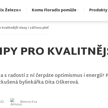
dix Železo+
Komu Floradix pomůže
Produkty
o kvalitnější vlasy i zářivou pleť
IPY PRO KVALITNĚJŠ
 s radostí z ní čerpáte optimismus i energii? Pa
 zkušená bylinkářka Dita Oškerová.
022
Bimova Eva