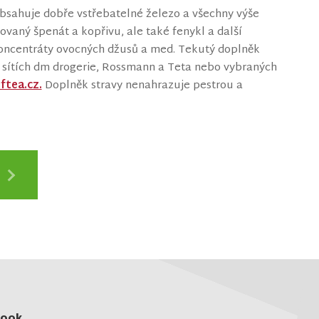
obsahuje dobře vstřebatelné železo a všechny výše
ovaný špenát a kopřivu, ale také fenykl a další
í koncentráty ovocných džusů a med. Tekutý doplněk
h sítích dm drogerie, Rossmann a Teta nebo vybraných
ftea.cz.
Doplněk stravy nenahrazuje pestrou a