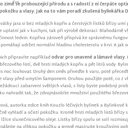
o zimě se probouzející přírodu a s radostí z ní čerpáte optim
o pokožku a vlasy. Jak na to vám poradí zkušená bylinkářka 
 svátky jara si bez mladých kopřiv a čerstvých lístků břízy um
le uplatní jak v kuchyni, tak při výrobě dekorací. Blahodárně 
innost ledvin. Kopřiva zároveň přispívá ke správnému fungov
 pomáhají udržet normální hladinu cholesterolu v krvi. A jak se
ich připravíte například
odvar pro unavené a lámavé vlasy
.
březového listí, dvě hrsti mladých kopřiv a pět litrů vody. Byli
s noc louhovat. Druhý den směs přiveďte k varu, poté přeceď
e vlasy před umytím šamponem. Druhou použijte poté, co z 
ežádoucí zabarvení světlých vlasů, s listy byste podobný pro
áku nahradit tak, že zdvojnásobíte množství použitého březovéh
ová, autorka edice knih Kouzlo léčivých bylinek a Bylinkové k
čně vyhladí a očistí pokožku. Kromě hrsti mladých listů břízy s
lžíce slunečnicového oleje. Lístky břízy spolu se solí rozmixuj
anášejte na vlhkou pokožku a jemně masírujte krouživými poh