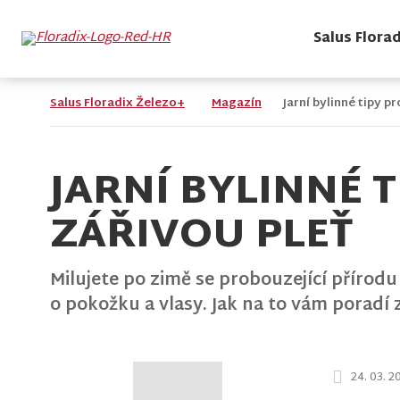
Salus Flora
Salus Floradix Železo+
Magazín
Jarní bylinné tipy pr
JARNÍ BYLINNÉ T
ZÁŘIVOU PLEŤ
Milujete po zimě se probouzející přírodu a
o pokožku a vlasy. Jak na to vám poradí
24. 03. 2