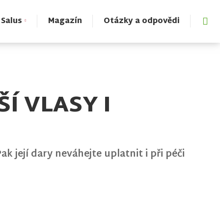
Vyh
 Salus
Magazín
Otázky a odpovědi
Í VLASY I
k její dary neváhejte uplatnit i při péči