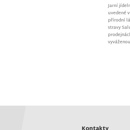
Jarní jíde
uvedené vi
přírodní l
stravy Sal
prodejnách
vyváženou
Kontakty