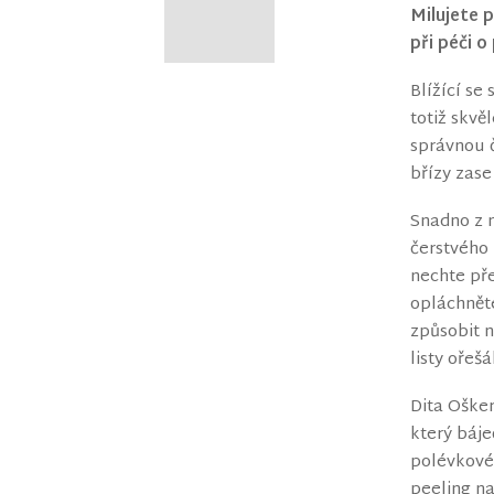
Milujete p
při péči 
Blížící se
totiž skvě
správnou č
břízy zase
Snadno z n
čerstvého 
nechte pře
opláchnět
způsobit n
listy ořeš
Dita Ošker
který báje
polévkové 
peeling n