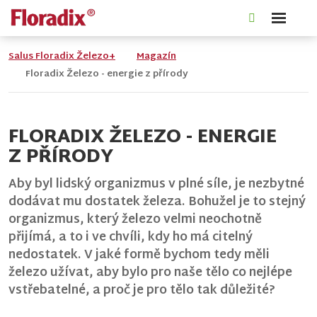
Rozbale
Vyhledáván
menu
Salus Floradix Železo+
Magazín
Floradix Železo - energie z přírody
FLORADIX ŽELEZO - ENERGIE
Z PŘÍRODY
Aby byl lidský organizmus v plné síle, je nezbytné
dodávat mu dostatek železa. Bohužel je to stejný
organizmus, který železo velmi neochotně
přijímá, a to i ve chvíli, kdy ho má citelný
nedostatek. V jaké formě bychom tedy měli
železo užívat, aby bylo pro naše tělo co nejlépe
vstřebatelné, a proč je pro tělo tak důležité?