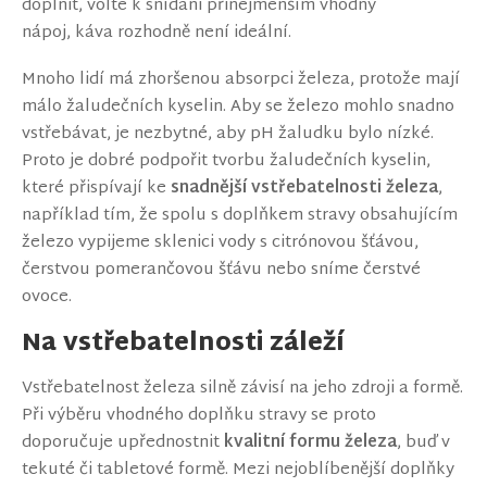
doplnit, volte k snídani přinejmenším vhodný
nápoj, káva rozhodně není ideální.
Mnoho lidí má zhoršenou absorpci železa, protože mají
málo žaludečních kyselin. Aby se železo mohlo snadno
vstřebávat, je nezbytné, aby pH žaludku bylo nízké.
Proto je dobré podpořit tvorbu žaludečních kyselin,
které přispívají ke
snadnější vstřebatelnosti železa
,
například tím, že spolu s doplňkem stravy obsahujícím
železo vypijeme sklenici vody s citrónovou šťávou,
čerstvou pomerančovou šťávu nebo sníme čerstvé
ovoce.
Na vstřebatelnosti záleží
Vstřebatelnost železa silně závisí na jeho zdroji a formě.
Při výběru vhodného doplňku stravy se proto
doporučuje upřednostnit
kvalitní formu železa
, buď v
tekuté či tabletové formě. Mezi nejoblíbenější doplňky