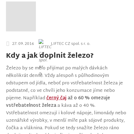
27. 09. 2016
LIFTEC CZ spol. s r. o.
Kdy a jak doplnit železo?
Železo by se mělo přijímat po malých dávkách
několikrát denně. Vždy alespoň s půlhodinovým
odstupem od jídla, neboť pro vstřebatelnost železa je
podstatné, co ve chvíli jeho konzumace jíme nebo
pijeme. Například
černý čaj
až o 60 % omezuje
vstřebatelnost železa
a káva až o 40 %.
Vstřebatelnost omezují i kolové nápoje, limonády nebo
uzenářské výrobky, v menší míře pak sójové produkty,
čočka a vláknina. Pokud se tedy snažíte železo ráno