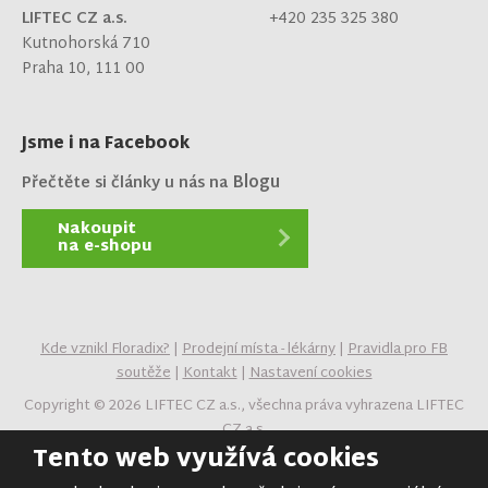
LIFTEC CZ a.s.
+420 235 325 380
Kutnohorská 710
Praha 10, 111 00
Jsme i na Facebook
Blogu
Přečtěte si články u nás na
Nakoupit
na e-shopu
Kde vznikl Floradix?
|
Prodejní místa - lékárny
|
Pravidla pro FB
soutěže
|
Kontakt
|
Nastavení cookies
Copyright © 2026 LIFTEC CZ a.s., všechna práva vyhrazena LIFTEC
CZ a.s.
Tento web využívá cookies
Obsah stránek je majetkem provozovatele. Kopírování,
zveřejňování textů či fotografií je povoleno pouze s jeho