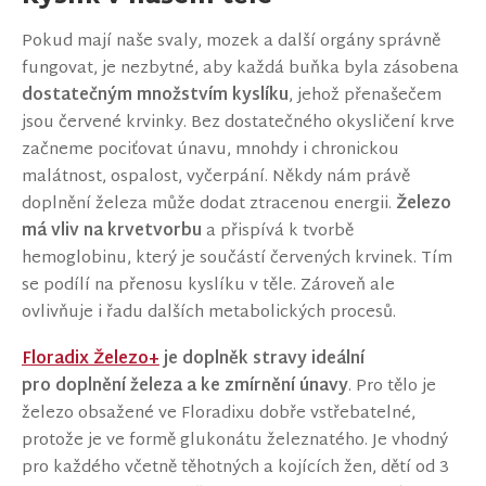
Pokud mají naše svaly, mozek a další orgány správně
fungovat, je nezbytné, aby každá buňka byla zásobena
dostatečným množstvím kyslíku
, jehož přenašečem
jsou červené krvinky. Bez dostatečného okysličení krve
začneme pociťovat únavu, mnohdy i chronickou
malátnost, ospalost, vyčerpání. Někdy nám právě
doplnění železa může dodat ztracenou energii.
Železo
má vliv na krvetvorbu
a přispívá k tvorbě
hemoglobinu, který je součástí červených krvinek. Tím
se podílí na přenosu kyslíku v těle. Zároveň ale
ovlivňuje i řadu dalších metabolických procesů.
Floradix Železo+
je doplněk stravy ideální
pro doplnění železa a ke zmírnění únavy
. Pro tělo je
železo obsažené ve Floradixu dobře vstřebatelné,
protože je ve formě glukonátu železnatého. Je vhodný
pro každého včetně těhotných a kojících žen, dětí od 3