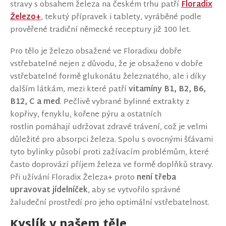
stravy s obsahem železa na českém trhu patří
Floradix
Železo+
, tekutý přípravek i tablety, vyráběné podle
prověřené tradiční německé receptury již 100 let.
Pro tělo je železo obsažené ve Floradixu dobře
vstřebatelné nejen z důvodu, že je obsaženo v dobře
vstřebatelné formě glukonátu železnatého, ale i díky
dalším látkám, mezi které patří
vitamíny B1, B2, B6,
B12, C a med
. Pečlivě vybrané bylinné extrakty z
kopřivy, fenyklu, kořene pýru a ostatních
rostlin pomáhají udržovat zdravé trávení, což je velmi
důležité pro absorpci železa. Spolu s ovocnými šťávami
tyto bylinky působí proti zažívacím problémům, které
často doprovází příjem železa ve formě doplňků stravy.
Při užívání Floradix Železa+ proto
není třeba
upravovat jídelníček
, aby se vytvořilo správné
žaludeční prostředí pro jeho optimální vstřebatelnost.
Kyslík v našem těle