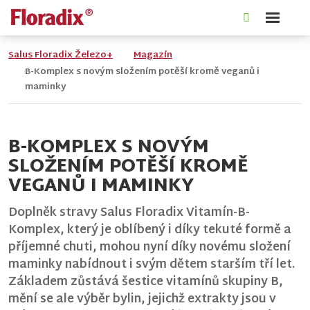
Rozbale
Vyhledáván
menu
Salus Floradix Železo+
Magazín
B-Komplex s novým složením potěší kromě veganů i
maminky
B-KOMPLEX S NOVÝM
SLOŽENÍM POTĚŠÍ KROMĚ
VEGANŮ I MAMINKY
Doplněk stravy
Salus Floradix Vitamín-B-
Komplex
, který je oblíbený i díky tekuté formě a
příjemné chuti, mohou nyní díky novému složení
maminky nabídnout i svým dětem starším tří let.
Základem zůstává šestice vitamínů skupiny B,
mění se ale výběr bylin, jejichž extrakty jsou v