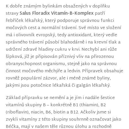
K dobře známým bylinkám obsažených v doplňku
stravy
Salus Floradix Vitamín-B-Komplex
patří
řebříček lékařský, který podporuje správnou funkci
močových cest a normální trávení. Své místo ve složení
má i olivovník evropský, tedy antioxidant, který vedle
správného trávení působí blahodárně i na krevní tlak a
udržení zdravé hladiny cukru v krvi. Nechybí ani růže
šípková, jíž je připisován příznivý vliv na přirozenou
obranyschopnost organismu, stejně jako na správnou
činnost močového měchýře a ledvin. Přípravek obsahuje
rovněž populární zázvor, ale i méně známé byliny,
jakými jsou potočnice lékařská či galgán lékařský.
Základ přípravku se nemění a je jím i nadále šestice
vitamínů skupiny B – konkrétně B1 (thiamin), B2
(riboflavin), niacin, B6, biotin a B12. Ačkoliv jsme si
zvykli vitamíny z této skupiny souhrnně označovat jako
Béčka, mají v našem těle různou úlohu a rozhodně