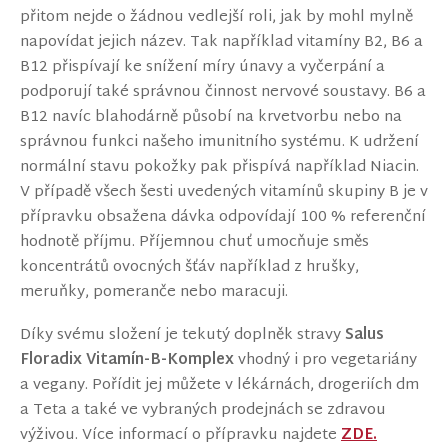
přitom nejde o žádnou vedlejší roli, jak by mohl mylně
napovídat jejich název. Tak například vitamíny B2, B6 a
B12 přispívají ke snížení míry únavy a vyčerpání a
podporují také správnou činnost nervové soustavy. B6 a
B12 navíc blahodárně působí na krvetvorbu nebo na
správnou funkci našeho imunitního systému. K udržení
normální stavu pokožky pak přispívá například Niacin.
V případě všech šesti uvedených vitamínů skupiny B je v
přípravku obsažena dávka odpovídají 100 % referenční
hodnotě příjmu. Příjemnou chuť umocňuje směs
koncentrátů ovocných šťáv například z hrušky,
meruňky, pomeranče nebo maracuji.
Díky svému složení je tekutý doplněk stravy
Salus
Floradix Vitamín-B-Komplex
vhodný i pro vegetariány
a vegany. Pořídit jej můžete v lékárnách, drogeriích dm
a Teta a také ve vybraných prodejnách se zdravou
výživou. Více informací o přípravku najdete
ZDE.