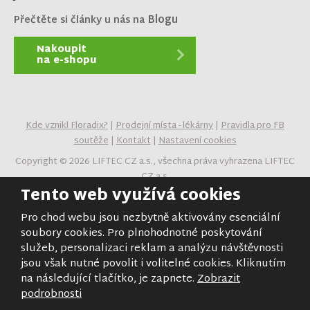
Blogu
Přečtěte si články u nás na
Nakoupit
na e-shopu
Kde vznikl Floradix?
|
Prodejní místa - lékárny
|
Pravidla pro FB
soutěže
|
Kontakt
|
Nastavení cookies
Copyright © 2026 LIFTEC CZ a.s., všechna práva vyhrazena LIFTEC
CZ a.s.
Tento web využívá cookies
Obsah stránek je majetkem provozovatele. Kopírování,
zveřejňování textů či fotografií je povoleno pouze s jeho
Pro chod webu jsou nezbytně aktivovány esenciální
souhlasem.
soubory cookies. Pro plnohodnotné poskytování
služeb, personalizaci reklam a analýzu návštěvnosti
jsou však nutné povolit i volitelné cookies. Kliknutím
na následující tlačítko, je zapnete.
Zobrazit
Tento web je chráněn pomocí Google ReCAPTCHA a platí pro
podrobnosti
něj